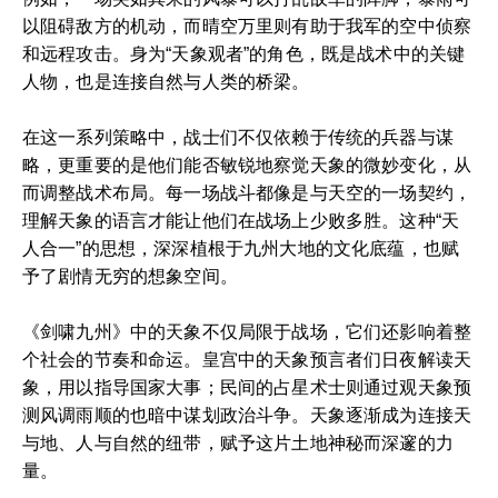
以阻碍敌方的机动，而晴空万里则有助于我军的空中侦察
和远程攻击。身为“天象观者”的角色，既是战术中的关键
人物，也是连接自然与人类的桥梁。
在这一系列策略中，战士们不仅依赖于传统的兵器与谋
略，更重要的是他们能否敏锐地察觉天象的微妙变化，从
而调整战术布局。每一场战斗都像是与天空的一场契约，
理解天象的语言才能让他们在战场上少败多胜。这种“天
人合一”的思想，深深植根于九州大地的文化底蕴，也赋
予了剧情无穷的想象空间。
《剑啸九州》中的天象不仅局限于战场，它们还影响着整
个社会的节奏和命运。皇宫中的天象预言者们日夜解读天
象，用以指导国家大事；民间的占星术士则通过观天象预
测风调雨顺的也暗中谋划政治斗争。天象逐渐成为连接天
与地、人与自然的纽带，赋予这片土地神秘而深邃的力
量。