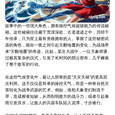
故事中的一些强大角色，拥有操控气候超级能力的传说秘
籍。这些秘籍往往藏于荒漠深处、古老遗迹之中，历经千
年传承，只为世上最有资格拥有的人。掌握了这些秘密武
器的角色，能在一夜之间引起天翻地覆的变化，为战场带
来“天翻地覆”的奇迹。比如，某次大战中，一位天象师通
过极其复杂的仪式，引发了长时间的阴云密布，几乎瘫痪
了整个敌军的行动。
在这些气候变化中，最让人胆寒的是“天灾天祸”的更高层
次利用。这不仅仅是简单的操控天气，而是一种将自然灾
害转化为战争武器的艺术。例如，借助天象变幻制造干
旱，造成粮食短缺，从而削弱敌方的战斗力；或者引起暴
雨引发洪水，让敌人的兵器车队陷入泥潭，寸步难行。