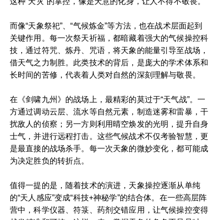
这种“天灾”的掌控，像是天意的化身，让人不得不敬畏。
而像“天象祭祀”、“气候炼金”等方法，也在战术层面起到
关键作用。每一次祭天祈福，都暗藏着强大的气候操控科
技，通过符咒、炼丹、咒语，将天象的能量引导至战场，
借天气之力制胜。此类技术的背后，是庞大的学术体系和
长时间的苦修，代表着人类对自然的深刻理解与敬畏。
在《剑啸九州》的战场上，最精彩的莫过于“天气战”。一
方通过调动云层、流水等自然元素，制造迷雾和雷暴，干
扰敌人的侦察；另一方则利用晴空焕发的光明，提升自身
士气，并进行远程打击。这些气候战术不仅考验智慧，更
是最直接的战场杀手。每一次天象的微妙变化，都可能成
为决定胜负的转折点。
值得一提的是，随着技术的演进，天象操控逐渐从单纯
的“天人感应”变成“科技+神秘学”的结合体。在一些高层阵
营中，科学仪器、符箓、药剂交错应用，让气候操控变得