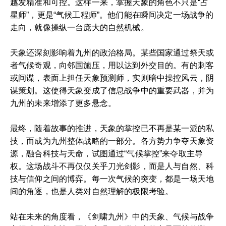
越发精准和可控。这样一来，掌握天象的角色不只是“占
星师”，更是“气候工程师”。他们能在瞬间决定一场战争的
走向，就像操纵一台庞大的自然机械。
天象还深刻影响着九州的政治格局。某些国家通过祭天或
者气候奇观，向邻国施压，用以达到外交目的。有的刺客
或间谍，表面上担任天象预测师，实则暗中操控风云，阴
谋策划。这使得天象变成了信息战争中的重要武器，并为
九州的未来增添了更多悬念。
最终，随着故事的推进，天象的掌控已不再是某一派的私
技，而成为九州整体战略的一部分。各方势力争夺天象资
源，融合科技与天命，试图通过“气候掌控”来夺取主导
权。这场战斗不再仅仅关乎刀光剑影，而是人与自然、科
技与信仰之间的博弈。每一次气候的突变，都是一场天地
间的角逐，也是人类对自然理解的极限考验。
站在未来的角度看，《剑啸九州》中的天象、气候与战争